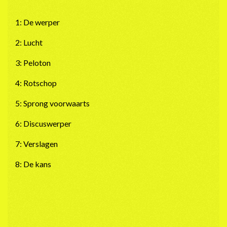
1: De werper
2: Lucht
3: Peloton
4: Rotschop
5: Sprong voorwaarts
6: Discuswerper
7: Verslagen
8: De kans